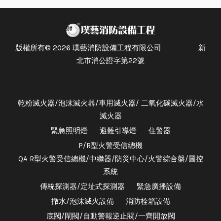
版權所有© 2026 璞藝消防設備工程有限公司 新
北市消公證字第22號
乾粉滅火器/泡沫滅火器/車用滅火器/ 二氧化碳滅火器/水
滅火器
緊急照明燈
避難引導燈
住警器
P/R型火警受信總機
QA R型火警受信總機/中繼器/防災中心/火警綜合盤/圖控
系統
傳統探測器/定址式探測器
緊急廣播設備
撒水/泡沫滅火設備
消防栓箱設備
底閥/閘閥/自動警報逆止閥/一齊開放閥