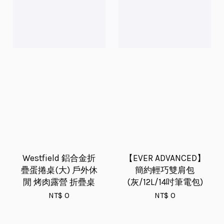
Westfield 鋁合金折
【EVER ADVANCED】
疊蛋捲桌(大) 戶外休
簡約輕巧雙肩包
閒 烤肉露營 折疊桌
(灰/12L/14吋筆電包)
NT$ 0
NT$ 0