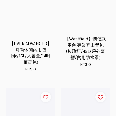
【Westfield】情侶款
【EVER ADVANCED】
兩色 專業登山背包
時尚休閒兩用包
(玫瑰紅/45L/戶外露
(米/15L/大容量/14吋
營/內附防水罩)
筆電包)
NT$ 0
NT$ 0