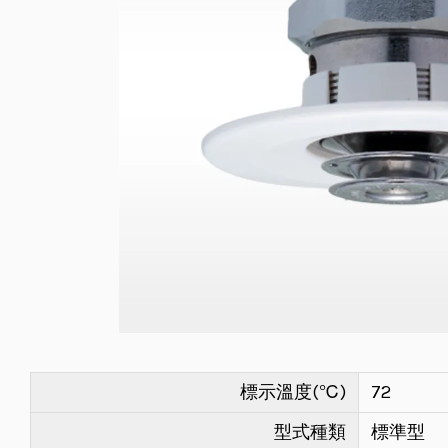
標示溫度(℃)
72
型式種類
標準型