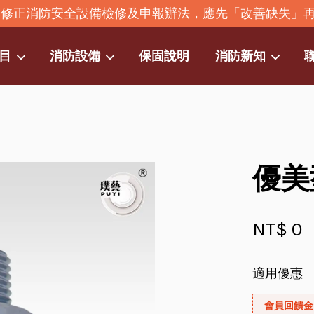
2年修正消防安全設備檢修及申報辦法，應先「改善缺失」
目
消防設備
保固說明
消防新知
您的購物車目前還是空的。
繼續購物
優美
NT$ 0
適用優惠
會員回饋金