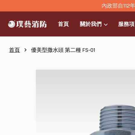
內政部自11
首頁
關於我們
服務項
›
首頁
優美型撒水頭 第二種 FS-01