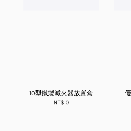
10型鐵製滅火器放置盒
優
NT$ 0