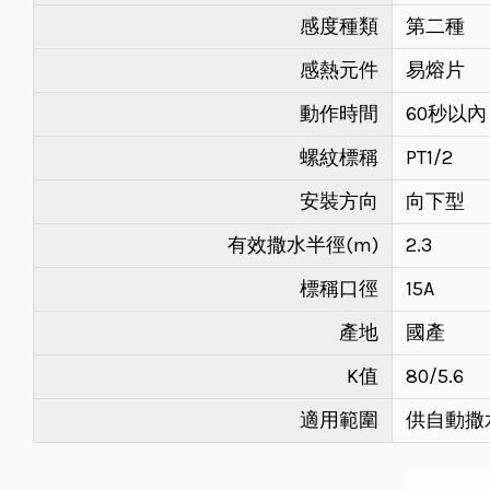
感度種類
第二種
感熱元件
易熔片
動作時間
60秒以內
螺紋標稱
PT1/2
安裝方向
向下型
有效撒水半徑(m)
2.3
標稱口徑
15A
產地
國產
K值
80/5.6
適用範圍
供自動撒