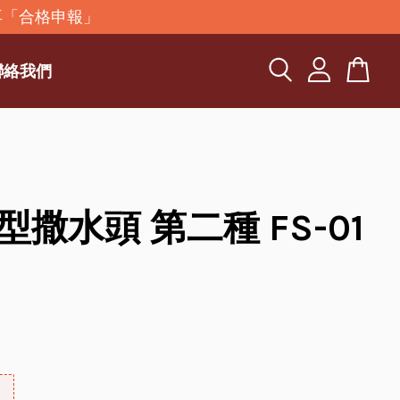
再「合格申報」
聯絡我們
型撒水頭 第二種 FS-01