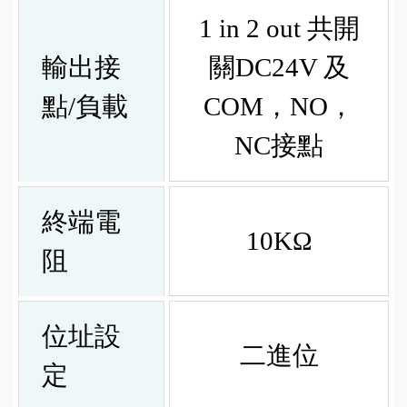
1 in 2 out 共開
輸出接
關DC24V 及
點/負載
COM，NO，
NC接點
終端電
10KΩ
阻
位址設
二進位
定