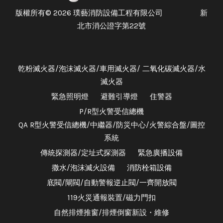
版權所有© 2026 璞藝消防設備工程有限公司 新
北市消公證字第22號
乾粉滅火器/泡沫滅火器/車用滅火器/ 二氧化碳滅火器/水
滅火器
緊急照明燈
避難引導燈
住警器
P/R型火警受信總機
QA R型火警受信總機/中繼器/防災中心/火警綜合盤/圖控
系統
傳統探測器/定址式探測器
緊急廣播設備
撒水/泡沫滅火設備
消防栓箱設備
底閥/閘閥/自動警報逆止閥/一齊開放閥
119火災通報裝置/磁力門扣
自然排煙推窗/排煙倒窗新設・維修