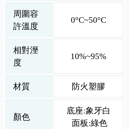
周圍容
0°C~50°C
許溫度
相對溼
10%~95%
度
材質
防火塑膠
底座:象牙白
顏色
面板:綠色