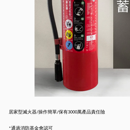
居家型滅火器
操作簡單
保有
萬產品責任險
/
/
3000
通過消防基金會認可
*