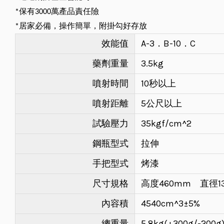
保有
萬產品責任險
*
3000
居家必備，操作簡單，附掛勾好存放
*
效能值
A-3．B-10．C
藥劑重量
3.5kg
噴射時間
10秒以上
噴射距離
5公尺以上
試驗壓力
35kgf/cm^2
鋼瓶型式
拉伸
手把型式
烤漆
尺寸規格
高度460mm 直徑1
內容積
4540cm^3±5%
總重量
5.8kg(+300g/-200g