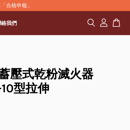
再「合格申報」
聯絡我們
型蓄壓式乾粉滅火器
-10型拉伸