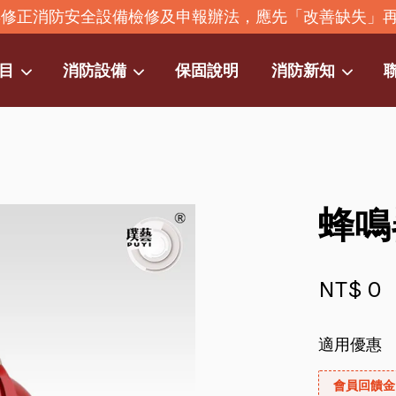
2年修正消防安全設備檢修及申報辦法，應先「改善缺失」
目
消防設備
保固說明
消防新知
您的購物車目前還是空的。
繼續購物
蜂鳴器
NT$ 0
適用優惠
會員回饋金