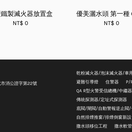
0型鐵製滅火器放置盒
優美灑水頭 第一種 Q
NT$ 0
NT$ 0
乾粉滅火器/泡沫滅火器/車
避難引導燈
住警器
P
市消公證字第22號
QA R型火警受信總機/中繼
傳統探測器/定址式探測器
底閥/閘閥/自動警報逆止閥
自然排煙推窗/排煙倒窗新設
撒水頭移位工程
撒水軟管