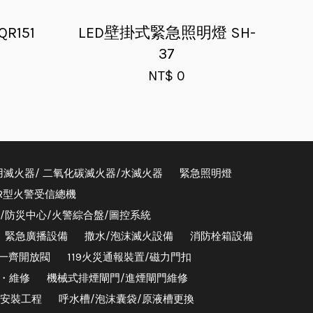
R151
LED壁掛式緊急照明燈 SH-
37
NT$ 0
用滅火器/ 二氧化碳滅火器/水滅火器
緊急照明燈
/R型火警受信總機
器/防災中心/火警綜合盤/圖控系統
緊急廣播設備
撒水/泡沫滅火設備
消防栓箱設備
/一齊開放閥
119火災通報裝置/磁力門扣
・維修
機械式排煙閘門/進煙閘門維修
安裝工程
呼水槽/泡沫囊袋/原液槽更換