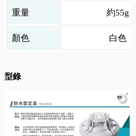
重量
約55g
顏色
白色
型錄