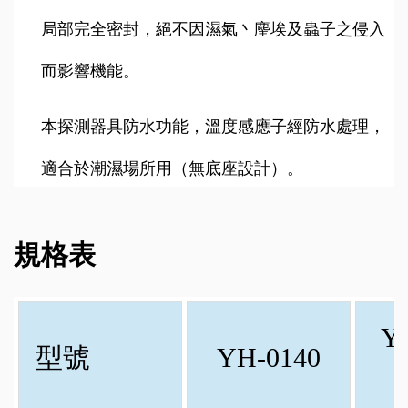
局部完全密封，絕不因濕氣丶麈埃及蟲子之侵入
而影響機能。
本探測器具防水功能，溫度感應子經防水處理，
適合於潮濕場所用（無底座設計）。
規格表
Y
型號
YH-0140