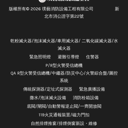
版權所有© 2026 璞藝消防設備工程有限公司 新
北市消公證字第22號
乾粉滅火器/泡沫滅火器/車用滅火器/ 二氧化碳滅火器/水
滅火器
緊急照明燈
避難引導燈
住警器
P/R型火警受信總機
QA R型火警受信總機/中繼器/防災中心/火警綜合盤/圖控
系統
傳統探測器/定址式探測器
緊急廣播設備
撒水/泡沫滅火設備
消防栓箱設備
底閥/閘閥/自動警報逆止閥/一齊開放閥
119火災通報裝置/磁力門扣
自然排煙推窗/排煙倒窗新設・維修