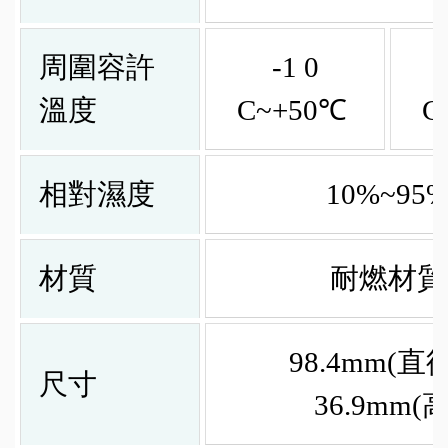
周圍容許
-1 0
溫度
C~+50℃
C
相對濕度
10%~95
材質
耐燃材質
98.4mm(直徑
尺寸
36.9mm(高