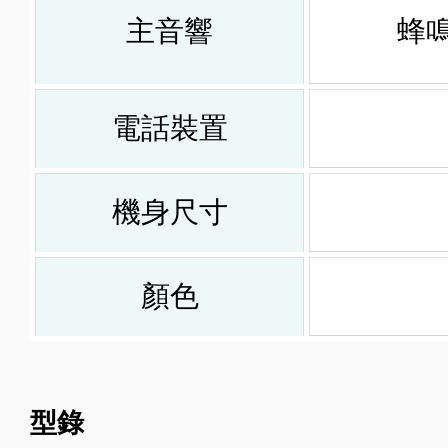
主音響
蜂鳴
電話裝置
機身尺寸
顏色
型錄