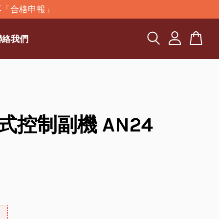
再「合格申報」
聯絡我們
式控制副機 AN24