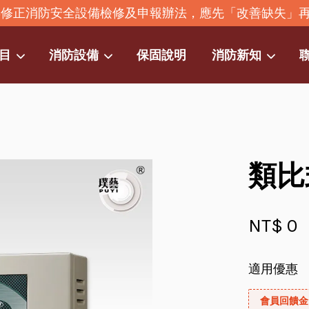
2年修正消防安全設備檢修及申報辦法，應先「改善缺失」
目
消防設備
保固說明
消防新知
您的購物車目前還是空的。
繼續購物
類比
NT$ 0
適用優惠
會員回饋金