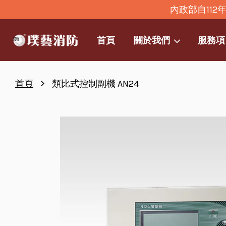
內政部自11
首頁
關於我們
服務項
›
首頁
類比式控制副機 AN24