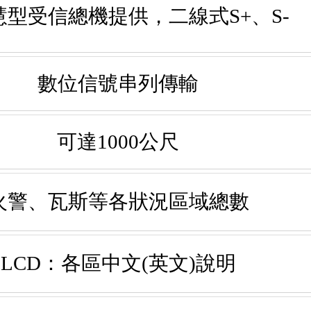
慧型受信總機提供，二線式S+、S-
數位信號串列傳輸
可達1000公尺
火警、瓦斯等各狀況區域總數
LCD：各區中文(英文)說明