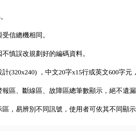
易。
與受信總機相同。
因不慎誤改規劃好的編碼資料。
20x240) ，中文20字x15行或英文600
警報區、斷線區、故障區總筆數顯示，絕不遺漏
示區，易辨別不同訊號，使用者可依其不同顯示