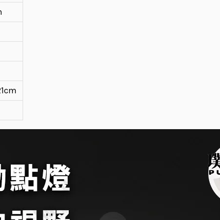
h
1cm