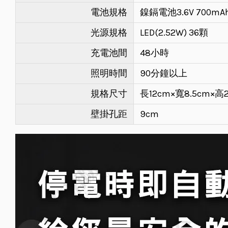
電池規格
鎳鎘電池3.6V 700mA
光源規格
LED(2.52W) 36顆
充電池間
48小時
照明時間
90分鐘以上
規格尺寸
長12cm×寬8.5cm×高2
壁掛孔距
9cm