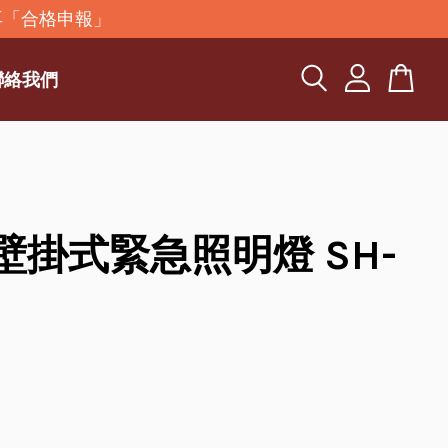
再「合格申報」
聯絡我們
D壁掛式緊急照明燈 SH-