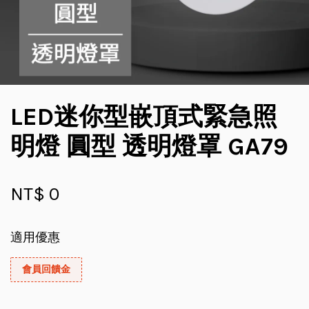
LED迷你型嵌頂式緊急照
明燈 圓型 透明燈罩 GA79
NT$ 0
適用優惠
會員回饋金