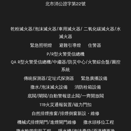
北市消公證字第22號
乾粉滅火器/泡沫滅火器/車用滅火器/ 二氧化碳滅火器/水
滅火器
緊急照明燈
避難引導燈
住警器
P/R型火警受信總機
QA R型火警受信總機/中繼器/防災中心/火警綜合盤/圖控
系統
傳統探測器/定址式探測器
緊急廣播設備
撒水/泡沫滅火設備
消防栓箱設備
底閥/閘閥/自動警報逆止閥/一齊開放閥
119火災通報裝置/磁力門扣
自然排煙推窗/排煙倒窗新設・維修
機械式排煙閘門/進煙閘門維修
撒水頭移位工程
撒水軟管安裝工程
呼水槽/泡沫囊袋/原液槽更換