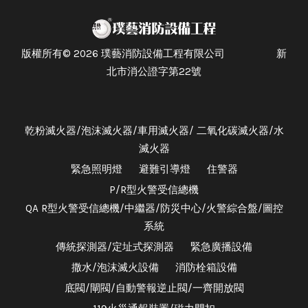
版權所有© 2026 璞藝消防設備工程有限公司 新
北市消公證字第22號
乾粉滅火器/泡沫滅火器/車用滅火器/ 二氧化碳滅火器/水
滅火器
緊急照明燈
避難引導燈
住警器
P/R型火警受信總機
QA R型火警受信總機/中繼器/防災中心/火警綜合盤/圖控
系統
傳統探測器/定址式探測器
緊急廣播設備
撒水/泡沫滅火設備
消防栓箱設備
底閥/閘閥/自動警報逆止閥/一齊開放閥