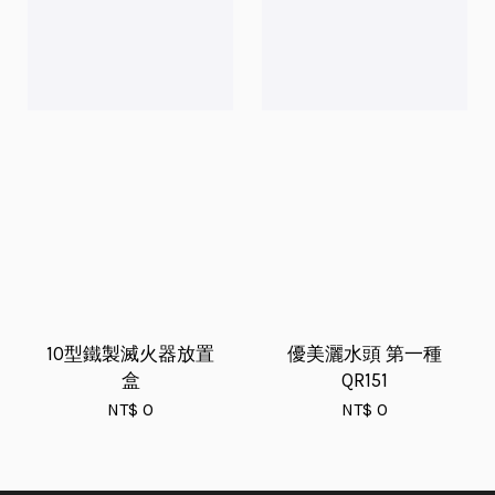
10型鐵製滅火器放置
優美灑水頭 第一種
盒
QR151
NT$ 0
NT$ 0