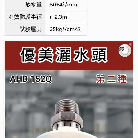
放水量
80±4ℓ/min
有效防護半徑
r=2.3m
試驗壓力
35kgf/cm^2