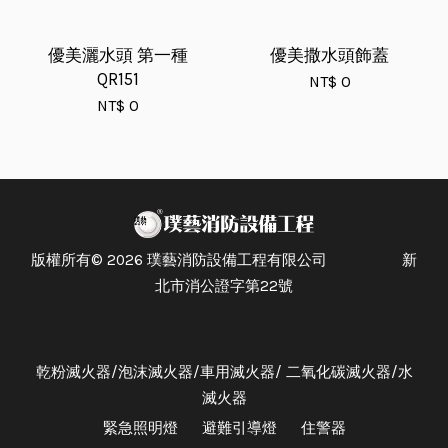
優美灑水頭 第一種
優美撒水頭飾蓋
QR151
NT$ 0
NT$ 0
版權所有© 2026 璞藝消防設備工程有限公司 新
北市消公證字第22號
乾粉滅火器/泡沫滅火器/車用滅火器/ 二氧化碳滅火器/水
滅火器
緊急照明燈
避難引導燈
住警器