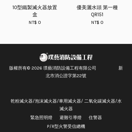
10型鐵製滅火器放置
優美灑水頭 第一種
盒
QR151
NT$ 0
NT$ 0
版權所有© 2026 璞藝消防設備工程有限公司 新
北市消公證字第22號
乾粉滅火器/泡沫滅火器/車用滅火器/ 二氧化碳滅火器/水
滅火器
緊急照明燈
避難引導燈
住警器
P/R型火警受信總機