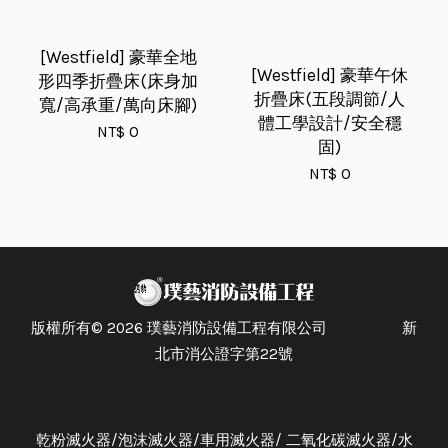
[Westfield] 豪華全地
[Westfield] 豪華午休
形四季折疊床(床身加
折疊床(五段調節/人
寬/高承重/萬向床腳)
體工學設計/安全穩
NT$ 0
固)
NT$ 0
版權所有© 2026 璞藝消防設備工程有限公司 新
北市消公證字第22號
乾粉滅火器/泡沫滅火器/車用滅火器/ 二氧化碳滅火器/水