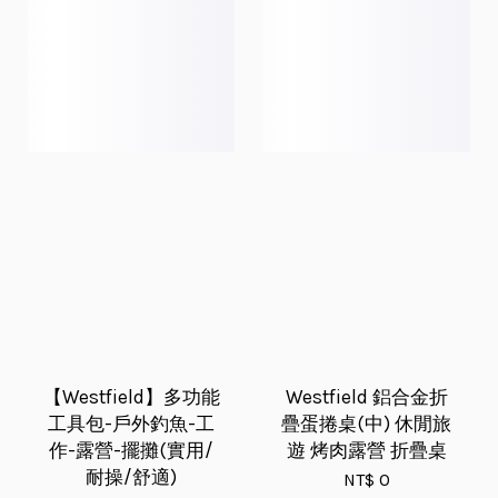
【Westfield】多功能
Westfield 鋁合金折
工具包-戶外釣魚-工
疊蛋捲桌(中) 休閒旅
作-露營-擺攤(實用/
遊 烤肉露營 折疊桌
耐操/舒適)
NT$ 0