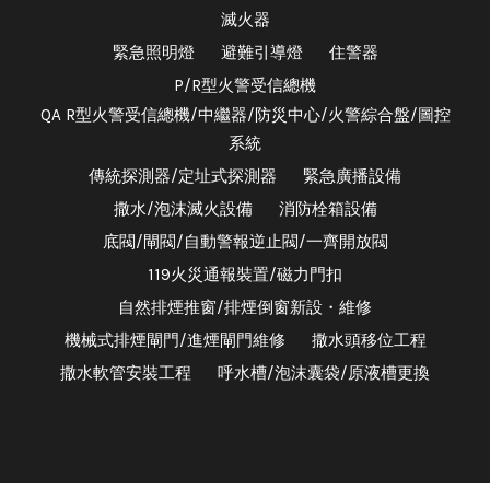
滅火器
緊急照明燈
避難引導燈
住警器
P/R型火警受信總機
QA R型火警受信總機/中繼器/防災中心/火警綜合盤/圖控
系統
傳統探測器/定址式探測器
緊急廣播設備
撒水/泡沫滅火設備
消防栓箱設備
底閥/閘閥/自動警報逆止閥/一齊開放閥
119火災通報裝置/磁力門扣
自然排煙推窗/排煙倒窗新設・維修
機械式排煙閘門/進煙閘門維修
撒水頭移位工程
撒水軟管安裝工程
呼水槽/泡沫囊袋/原液槽更換