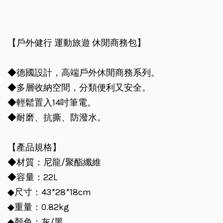
【戶外健行 運動旅遊 休閒商務包】
◆德國設計，高端戶外休閒商務系列。
◆多層收納空間，分類便利又安全。
◆輕鬆置入14吋筆電。
◆耐磨、抗撕、防潑水。
【產品規格】
◆材質：尼龍/聚酯纖維
◆容量：22L
◆尺寸：43*28*18cm
◆重量：0.82kg
◆顏色：灰/黑