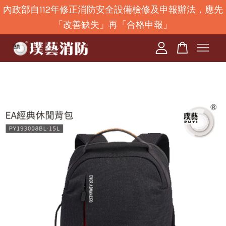
內政部自112年修正消防安全設備檢修及申報辦法，應先
「改善缺失」再「合格申報」
您的購物車目前還是空的。
繼續購物