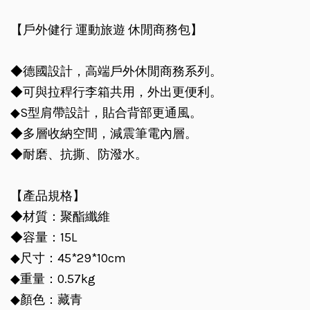
【戶外健行 運動旅遊 休閒商務包】
◆德國設計，高端戶外休閒商務系列。
◆可與拉稈行李箱共用，外出更便利。
◆S型肩帶設計，貼合背部更通風。
◆多層收納空間，減震筆電內層。
◆耐磨、抗撕、防潑水。
【產品規格】
◆材質：聚酯纖維
◆容量：15L
◆尺寸：45*29*10cm
◆重量：0.57kg
◆顏色：藏青