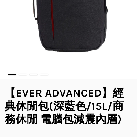
【EVER ADVANCED】經
典休閒包(深藍色/15L/商
務休閒 電腦包減震內層)