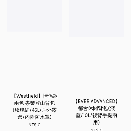
【Westfield】情侶款
【EVER ADVANCED】
兩色 專業登山背包
都會休閒背包(淺
(玫瑰紅/45L/戶外露
藍/10L/後背手提兩
營/內附防水罩)
用)
NT$ 0
NT$ 0