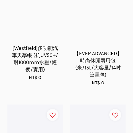
[Westfield]多功能汽
【EVER ADVANCED】
車天幕帳 (抗UV50+/
時尚休閒兩用包
耐1000mm水壓/輕
(米/15L/大容量/14吋
便/實用)
筆電包)
NT$ 0
NT$ 0