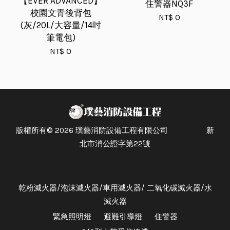
【EVER ADVANCED】
住警器NQ3F
校園文青後背包
NT$ 0
(灰/20L/大容量/14吋
筆電包)
NT$ 0
版權所有© 2026 璞藝消防設備工程有限公司 新
北市消公證字第22號
乾粉滅火器/泡沫滅火器/車用滅火器/ 二氧化碳滅火器/水
滅火器
緊急照明燈
避難引導燈
住警器