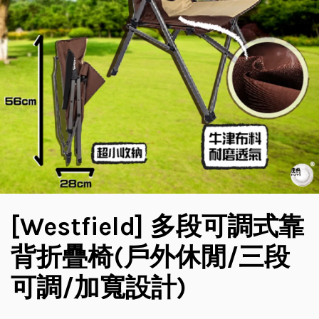
[Westfield] 多段可調式靠
背折疊椅(戶外休閒/三段
可調/加寬設計)