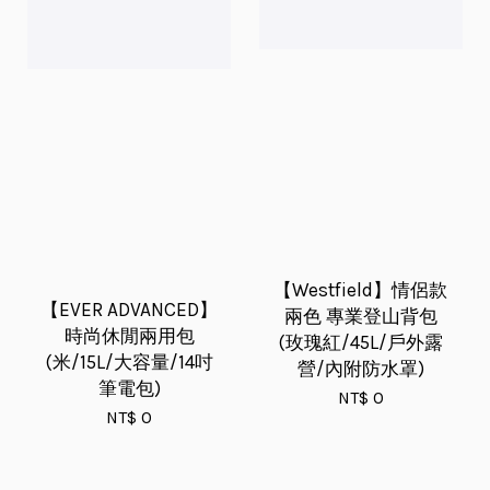
【Westfield】情侶款
【EVER ADVANCED】
兩色 專業登山背包
時尚休閒兩用包
(玫瑰紅/45L/戶外露
(米/15L/大容量/14吋
營/內附防水罩)
筆電包)
NT$ 0
NT$ 0