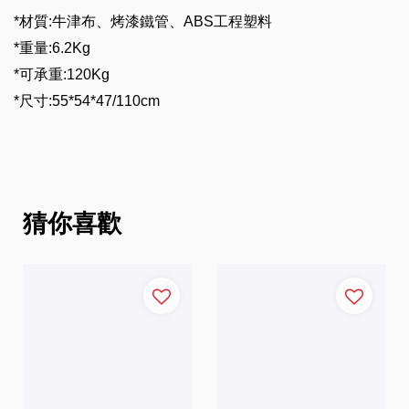
*
材質
:
牛津布、烤漆鐵管、
ABS
工程塑料
*
重量
:6.2Kg
*
可承重
:120Kg
*
尺寸
:55*54*47/110cm
猜你喜歡