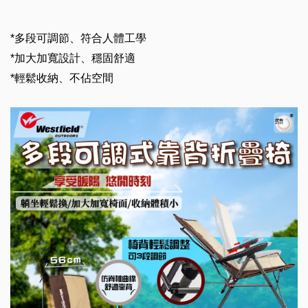
*
多段可調節、符合人體工學
*
加大加寬設計、穩固舒適
*
輕鬆收納、不佔空間