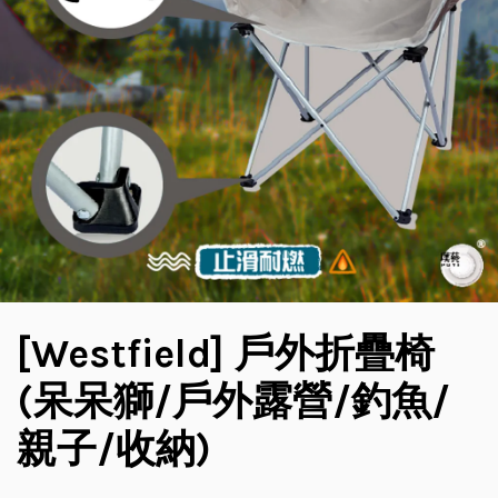
[Westfield] 戶外折疊椅
(呆呆獅/戶外露營/釣魚/
親子/收納)