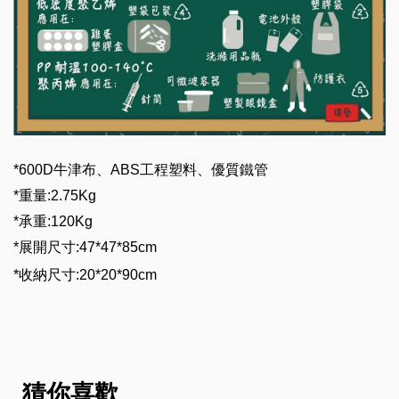
*600D
牛津布、
ABS
工程塑料、優質鐵管
*
重量
:2.75Kg
*
承重
:120Kg
*
展開尺寸
:47*47*85cm
*
收納尺寸
:20*20*90cm
猜你喜歡