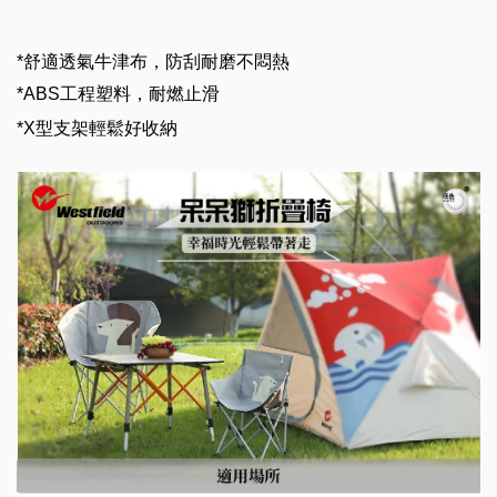
*
舒適透氣牛津布，防刮耐磨不悶熱
*ABS
工程塑料，耐燃止滑
*X
型支架輕鬆好收納