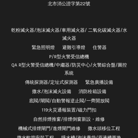
北市消公證字第22號
乾粉滅火器/泡沫滅火器/車用滅火器/ 二氧化碳滅火器/水
滅火器
緊急照明燈
避難引導燈
住警器
P/R型火警受信總機
QA R型火警受信總機/中繼器/防災中心/火警綜合盤/圖控
系統
傳統探測器/定址式探測器
緊急廣播設備
撒水/泡沫滅火設備
消防栓箱設備
底閥/閘閥/自動警報逆止閥/一齊開放閥
119火災通報裝置/磁力門扣
自然排煙推窗/排煙倒窗新設・維修
機械式排煙閘門/進煙閘門維修
撒水頭移位工程
撒水軟管安裝工程
呼水槽/泡沫囊袋/原液槽更換