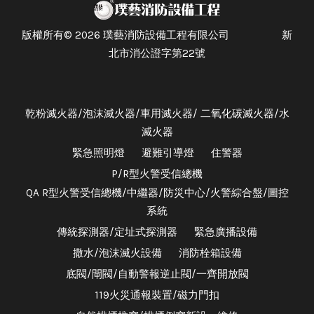
版權所有© 2026 璞藝消防設備工程有限公司 新
北市消公證字第22號
乾粉滅火器/泡沫滅火器/車用滅火器/ 二氧化碳滅火器/水
滅火器
緊急照明燈
避難引導燈
住警器
P/R型火警受信總機
QA R型火警受信總機/中繼器/防災中心/火警綜合盤/圖控
系統
傳統探測器/定址式探測器
緊急廣播設備
撒水/泡沫滅火設備
消防栓箱設備
底閥/閘閥/自動警報逆止閥/一齊開放閥
119火災通報裝置/磁力門扣