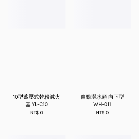
10型蓄壓式乾粉滅火
自動灑水頭 向下型
器 YL-C10
WH-011
NT$ 0
NT$ 0