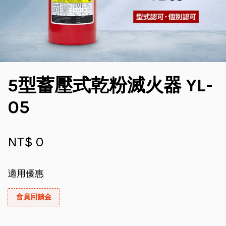
5型蓄壓式乾粉滅火器 YL-
05
NT$ 0
適用優惠
會員回饋金