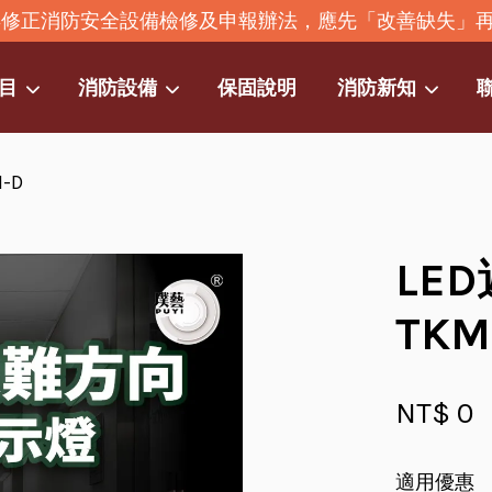
2年修正消防安全設備檢修及申報辦法，應先「改善缺失」
目
消防設備
保固說明
消防新知
-D
您的購物車目前還是空的。
繼續購物
LE
TKM
NT$ 0
適用優惠