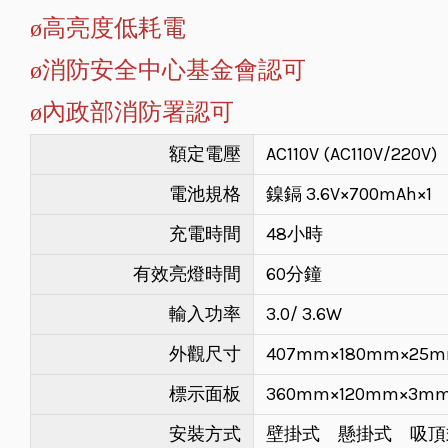
ø
高亮度低耗電
ø
消防安全中心基金會認可
ø
內政部消防署認可
額定電壓
AC110V (AC110V/220V)
電池規格
鎳鎘 3.6V×700mAh×1
充電時間
48小時
有效亮燈時間
60分鐘
輸入功率
3.0/ 3.6W
外觀尺寸
407mm×180mm×25
標示面板
360mm×120mm×3m
安裝方式
壁掛式 懸掛式 吸頂