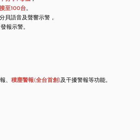
接至100台
。
分貝語音及聲響示警，
同發報示警。
。
報、
積塵警報
(
全台首創
)
及干擾警報等功能。