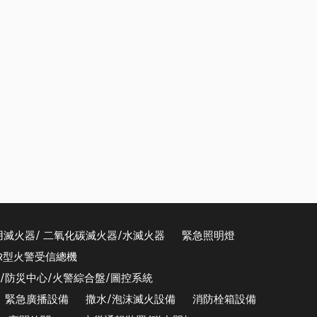
用滅火器/ 二氧化碳滅火器/水滅火器
緊急照明燈
/R型火警受信總機
器/防災中心/火警綜合盤/圖控系統
緊急廣播設備
撒水/泡沫滅火設備
消防栓箱設備