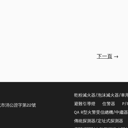
下一頁
→
乾粉滅火器/泡沫滅火器/車
避難引導燈
住警器
P
市消公證字第22號
QA R型火警受信總機/中繼
傳統探測器/定址式探測器