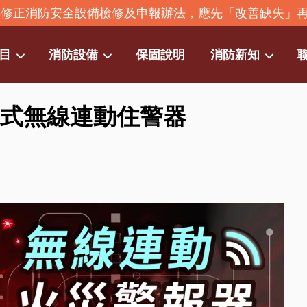
2年修正消防安全設備檢修及申報辦法，應先「改善缺失」
目
消防設備
保固說明
消防新知
立式無線連動住警器
您的購物車目前還是空的。
繼續購物