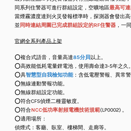
同系列住警器可進行群組設定，空曠地區
最高可連
當煙霧濃度達到火災發報標準時，探測器會發出高
並
同時連結周圍已完成群組設定的RF住警器
，一
官網全系列產品上架
⭕️複合式語音，音量高達
85分貝
以上。
⭕️高效能低耗電量鋰電池，使用壽命達3-5年之久
⭕️具
智慧型自我檢知功能
：含低電壓警報、異常警
⭕️無線連動警報功能。
⭕️無線群組設定功能。
⭕️符合CFS偵煙二種靈敏度。
⭕️符合
NCC低功率射頻電機技術規範
(LP0002) 。
⭕️適用場所：
偵煙式：客廳、臥室、樓梯間、走廊等。