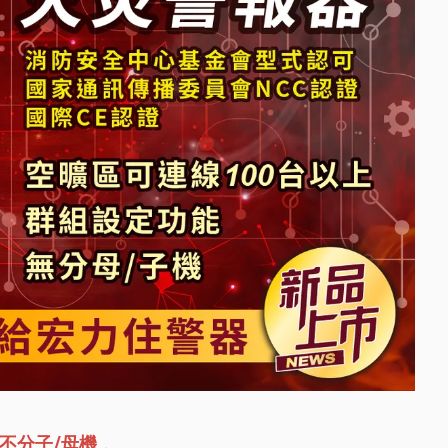
不分子/母機
，