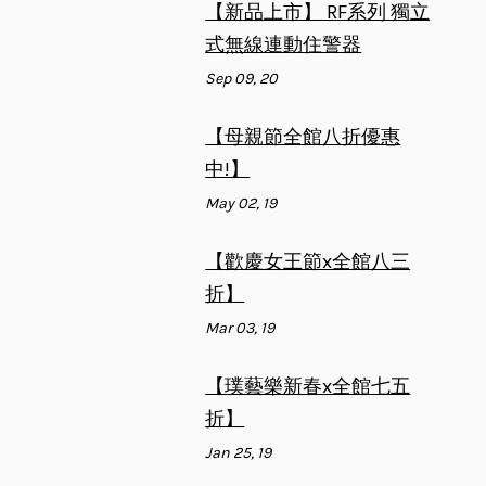
【新品上市】 RF系列 獨立
式無線連動住警器
Sep 09, 20
【母親節全館八折優惠
中!】
May 02, 19
【歡慶女王節x全館八三
折】
Mar 03, 19
【璞藝樂新春x全館七五
折】
Jan 25, 19