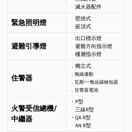
滅火器配件
・
壁掛式
・
緊急照明燈
嵌頂式
・
出口標示燈
・
避難引導燈
避難方向指示燈
・
樓層指示燈
・
．獨立式
．無線連動
住警器
．瓦斯/一氧化碳檢知器
．住警器電池
・P型
火警受信總機/
三線R型
・
・QA R型
中繼
器
AN R型
・