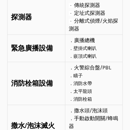
傳統探測器
・
定址式探測器
・
探測器
分離式偵煙/火焰探
・
測器
．廣播總機
緊急廣播設備
．壁掛式喇叭
．嵌頂式喇叭
．火警綜合盤/PBL
．瞄子
消防栓箱設備
．消防水帶
．太平龍頭
．消防栓箱
．撒水頭/泡沫頭
．手動啟動開關/蜂鳴
撒水/泡沫滅火
器