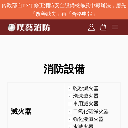
內政部自112年修正消防安全設備檢修及申報辦法，應先
「改善缺失」再「合格申報」
您的購物車目前還是空的。
繼續購物
消防設備
乾粉滅火器
・
泡沫滅火器
・
車用滅火器
・
滅火器
二氧化碳滅火器
・
強化液滅火器
・
水滅火器
・