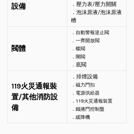
設備
．壓力表/壓力開關
．泡沫原液/泡沫原液
槽
．自動警報逆止閥
．一齊開放閥
閥體
．蝶閥
．閘閥
．
底閥
．
排煙設備
．磁力門扣
119火災通報裝
．電源供給器
置/其他消防設
．119火災通報裝置
備
．鐵捲門控制盤
．緩降機